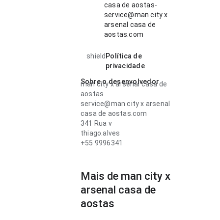
casa de aostas-
service@man city x
arsenal casa de
aostas.com
shield
Política de
privacidade
Sobre o desenvolvedor
man city x arsenal casa de
aostas
service@man city x arsenal
casa de aostas.com
341 Rua v
thiago.alves
+55 9996341
Mais de man city x
arsenal casa de
aostas