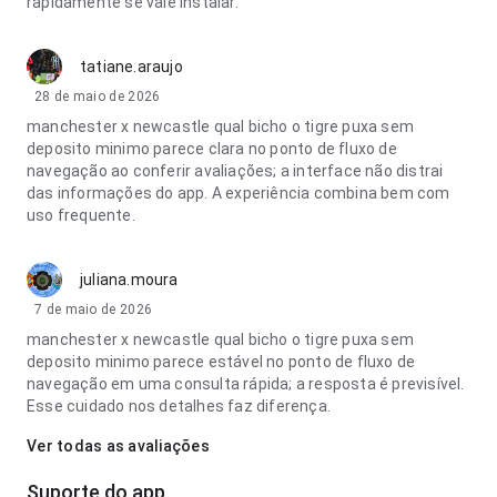
rapidamente se vale instalar.
tatiane.araujo
28 de maio de 2026
manchester x newcastle qual bicho o tigre puxa sem
deposito minimo parece clara no ponto de fluxo de
navegação ao conferir avaliações; a interface não distrai
das informações do app. A experiência combina bem com
uso frequente.
juliana.moura
7 de maio de 2026
manchester x newcastle qual bicho o tigre puxa sem
deposito minimo parece estável no ponto de fluxo de
navegação em uma consulta rápida; a resposta é previsível.
Esse cuidado nos detalhes faz diferença.
Ver todas as avaliações
Suporte do app