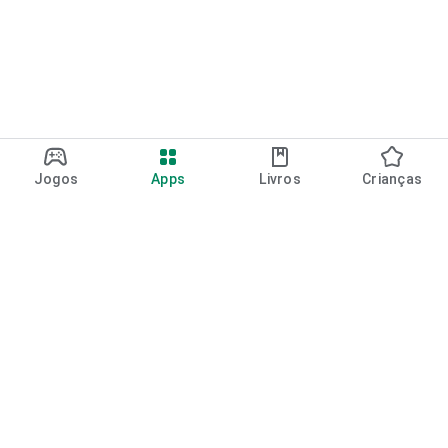
Jogos
Apps
Livros
Crianças
Google Play
Play Pass
Pontos do Play Points
Vales-presente