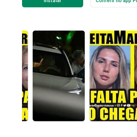
Instalar
Conferir no app P