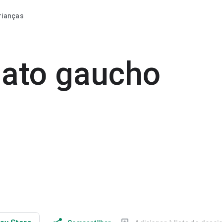
rianças
nato gaucho