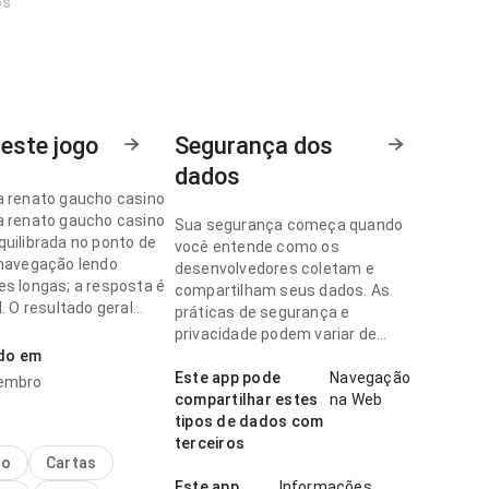
os
este jogo
Segurança dos
dados
a renato gaucho casino
a renato gaucho casino
Sua segurança começa quando
quilibrada no ponto de
você entende como os
 navegação lendo
desenvolvedores coletam e
es longas; a resposta é
compartilham seus dados. As
l. O resultado geral
práticas de segurança e
rático e maduro.
privacidade podem variar de
ado em
acordo com o uso, a região e a
a renato gaucho casino
idade.
Este app pode
Navegação
zembro
onfortável no ponto de
compartilhar estes
na Web
 navegação em uma
tipos de dados com
 rápida; o conteúdo é
terceiros
examinar. Isso passa
no
Cartas
fiança ao usuário.
Este app
Informações