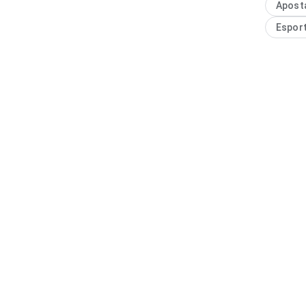
Apost
Espor