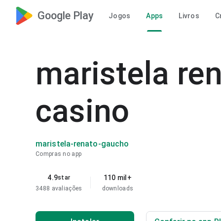
Google Play
Jogos
Apps
Livros
C
maristela re
casino
maristela-renato-gaucho
Compras no app
4.9
110 mil+
star
3488 avaliações
downloads