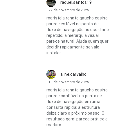
raquel.santos19
27 de novembro de 2025
maristela renato gaucho casino
parece estável no ponto de
fluxo de navegação no uso diário
repetido; a hierarquia visual
parece natural. Ajuda quem quer
decidir rapidamente se vale
instalar.
aline.carvalho
13 de novembro de 2025
maristela renato gaucho casino
parece confiável no ponto de
fluxo de navegação em uma
consulta rápida; a estrutura
deixa claro o próximo passo. O
resultado geral parece prático e
maduro.