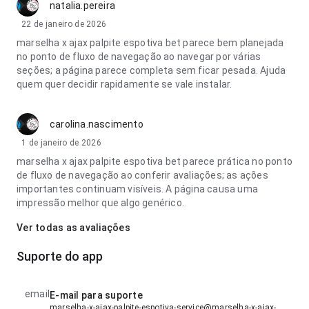
natalia.pereira
22 de janeiro de 2026
marselha x ajax palpite espotiva bet parece bem planejada
no ponto de fluxo de navegação ao navegar por várias
seções; a página parece completa sem ficar pesada. Ajuda
quem quer decidir rapidamente se vale instalar.
carolina.nascimento
1 de janeiro de 2026
marselha x ajax palpite espotiva bet parece prática no ponto
de fluxo de navegação ao conferir avaliações; as ações
importantes continuam visíveis. A página causa uma
impressão melhor que algo genérico.
Ver todas as avaliações
Suporte do app
email
E-mail para suporte
marselha-x-ajax-palpite-espotiva-service@marselha-x-ajax-