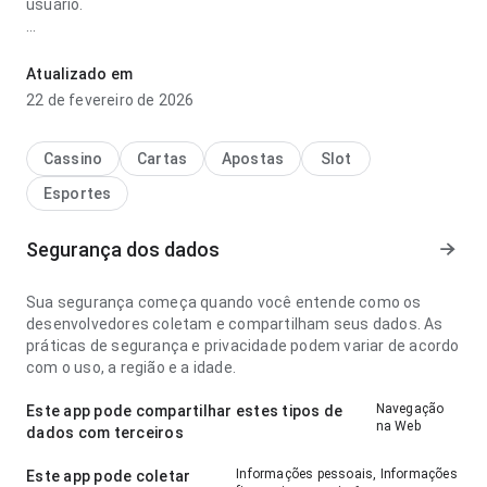
usuário.
marselha x ajax palpite espotiva bet parece equilibrada no
ponto de fluxo de navegação em uma tela menor; os rótulos
Atualizado em
são fáceis de acompanhar. O resultado geral parece prático
22 de fevereiro de 2026
e maduro.
Cassino
Cartas
Apostas
Slot
Esportes
Segurança dos dados
Sua segurança começa quando você entende como os
desenvolvedores coletam e compartilham seus dados. As
práticas de segurança e privacidade podem variar de acordo
com o uso, a região e a idade.
Navegação
Este app pode compartilhar estes tipos de
na Web
dados com terceiros
Informações pessoais, Informações
Este app pode coletar