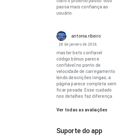
claro o próximo passo. Isso
passa mais confiança ao
usuário.
antonia.ribeiro
28 de janeiro de 2026
master bets confiavel
código bônus parece
confiável no ponto de
velocidade de carregamento
lendo descrições longas; a
página parece completa sem
ficar pesada. Esse cuidado
nos detalhes faz diferença.
Ver todas as avaliações
Suporte do app