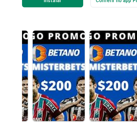
Instalar
Conferir no app P