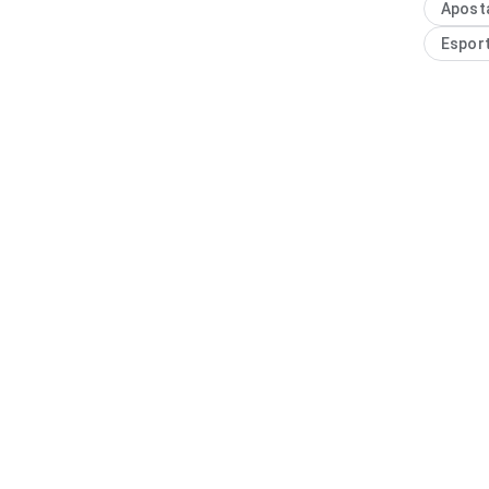
Apost
diferenç
Espor