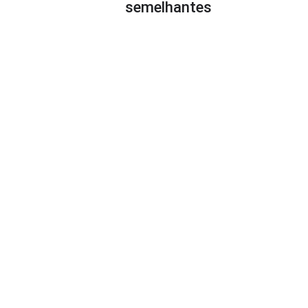
semelhantes