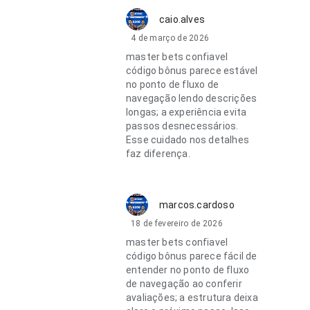
caio.alves
4 de março de 2026
master bets confiavel
código bônus parece estável
no ponto de fluxo de
navegação lendo descrições
longas; a experiência evita
passos desnecessários.
Esse cuidado nos detalhes
faz diferença.
marcos.cardoso
18 de fevereiro de 2026
master bets confiavel
código bônus parece fácil de
entender no ponto de fluxo
de navegação ao conferir
avaliações; a estrutura deixa