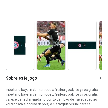
Sobre este jogo
mbetano bayern de munique x freiburg palpite giros grátis
mbetano bayern de munique x freiburg palpite giros grátis
parece bem planejada no ponto de fluxo de navegação ao
voltar para a página depois; a hierarquia visual parece