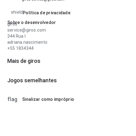
shield
Política de privacidade
Sobre o desenvolvedor
giros
service@giros.com
344 Rua l
adriana.nascimento
+55 1834344
Mais de giros
Jogos semelhantes
flag
Sinalizar como impróprio