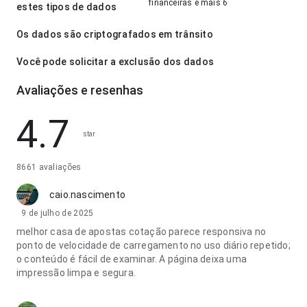
financeiras e mais 6
estes tipos de dados
Os dados são criptografados em trânsito
Você pode solicitar a exclusão dos dados
Avaliações e resenhas
4.7
star
8661 avaliações
caio.nascimento
9 de julho de 2025
melhor casa de apostas cotação parece responsiva no
ponto de velocidade de carregamento no uso diário repetido;
o conteúdo é fácil de examinar. A página deixa uma
impressão limpa e segura.