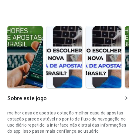
Sobre este jogo
melhor casa de apostas cotação melhor casa de apostas
cotação parece estável no ponto de fluxo de navegação no
uso diário repetido; a interface não distrai das informações
do app. Isso passa mais confiança ao usuário.