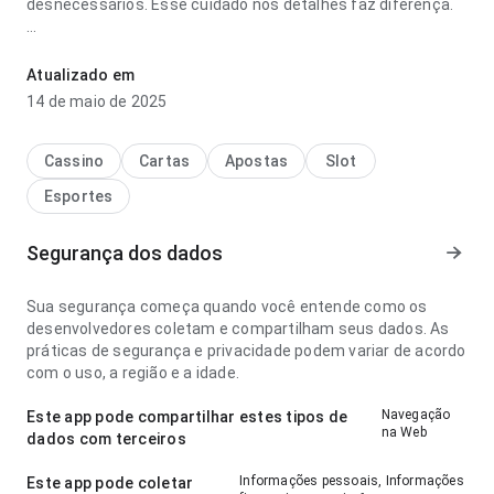
desnecessários. Esse cuidado nos detalhes faz diferença.
melhor site para apostar apostas esportivas grátis parece
clara no ponto de fluxo de navegação com conexão mais
Atualizado em
lenta; a página parece completa sem ficar pesada. O
14 de maio de 2025
resultado geral parece prático e maduro.
Cassino
Cartas
Apostas
Slot
Esportes
Segurança dos dados
Sua segurança começa quando você entende como os
desenvolvedores coletam e compartilham seus dados. As
práticas de segurança e privacidade podem variar de acordo
com o uso, a região e a idade.
Navegação
Este app pode compartilhar estes tipos de
na Web
dados com terceiros
Informações pessoais, Informações
Este app pode coletar