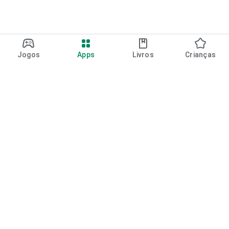
Jogos
Apps
Livros
Crianças
Google Play
Play Pass
Pontos do Play Points
Vales-presente
Resgatar
Política de reembolso