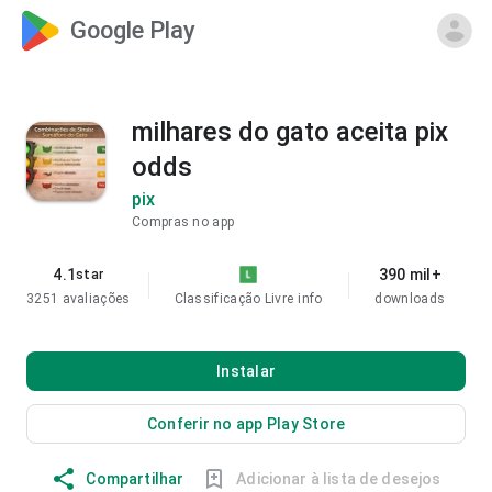
Google Play
milhares do gato aceita pix
odds
pix
Compras no app
4.1
390 mil+
star
3251 avaliações
Classificação Livre
info
downloads
Instalar
Conferir no app Play Store
Compartilhar
Adicionar à lista de desejos