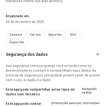
impressão melhor que algo genérico.
milhares do gato aceita pix odds parece rápida no ponto de
velocidade de carregamento no uso diário repetido; a página
Atualizado em
parece completa sem ficar pesada. Esse cuidado nos
25 de dezembro de 2025
detalhes faz diferença.
Cassino
Cartas
Apostas
Slot
Esportes
Segurança dos dados
Sua segurança começa quando você entende como os
desenvolvedores coletam e compartilham seus dados. As
práticas de segurança e privacidade podem variar de acordo
com o uso, a região e a idade.
Navegação
Este app pode compartilhar estes tipos de
na Web
dados com terceiros
Informações pessoais, Informações
Este app pode coletar