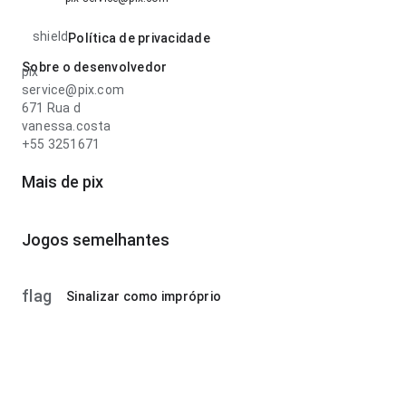
shield
Política de privacidade
Sobre o desenvolvedor
pix
service@pix.com
671 Rua d
vanessa.costa
+55 3251671
Mais de pix
Jogos semelhantes
flag
Sinalizar como impróprio