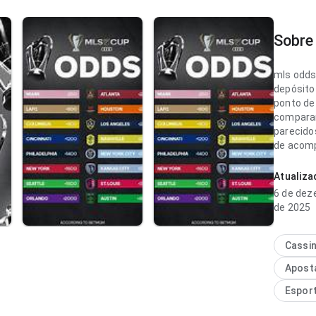
Sobre 
mls odds
depósito
ponto de
compara
parecidos
de acomp
nos deta
Atualiz
mls odds
6 de de
prática 
de 2025
de carre
repetido;
A experi
Cassi
uso freq
Apost
Espor