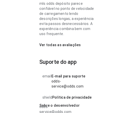
mls odds depósito parece
confiável no ponto de velocidade
de carregamento lendo
descrições longas; a experiência
evita passos desnecessários. A
experiência combina bem com
uso frequente.
Ver todas as avaliações
Suporte do app
email
E-mail para suporte
odds-
service@odds.com
shield
Política de privacidade
Sobre o desenvolvedor
odds
service@odds.com