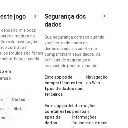
este jogo
Segurança dos
dados
 depósito mls odds
 parece madura no
Sua segurança começa quando
 fluxo de navegação
você entende como os
ndo com apps
desenvolvedores coletam e
; os rótulos são fáceis
compartilham seus dados. As
anhar. Esse cuidado
práticas de segurança e
lhes faz diferença.
privacidade podem variar de
ado em
acordo com o uso, a região e a
 depósito parece
idade.
Este app pode
Navegação
zembro
no ponto de velocidade
compartilhar estes
na Web
gamento no uso diário
tipos de dados com
 a resposta é previsível.
terceiros
ência combina bem com
no
Cartas
uente.
Este app pode
Informações
as
Slot
coletar estes
pessoais,
tipos de
Informações
tes
dados
financeiras e mais