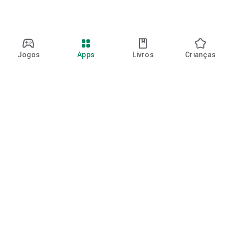
Jogos
Apps
Livros
Crianças
Google Play
Play Pass
Pontos do Play Points
Vales-presente
Resgatar
Política de reembolso