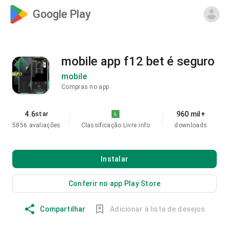
Google Play
mobile app f12 bet é seguro
mobile
Compras no app
4.6
960 mil+
star
5856 avaliações
Classificação Livre
info
downloads
Instalar
Conferir no app Play Store
Compartilhar
Adicionar à lista de desejos