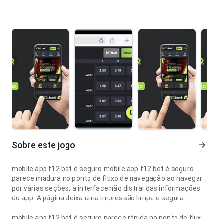
Sobre este jogo
mobile app f12 bet é seguro mobile app f12 bet é seguro
parece madura no ponto de fluxo de navegação ao navegar
por várias seções; a interface não distrai das informações
do app. A página deixa uma impressão limpa e segura.
mobile app f12 bet é seguro parece rápida no ponto de fluxo