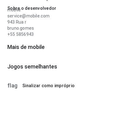
Sobre o desenvolvedor
mobile
service@mobile.com
943 Rua r
bruno.gomes
+55 5856943
Mais de mobile
Jogos semelhantes
flag
Sinalizar como impróprio