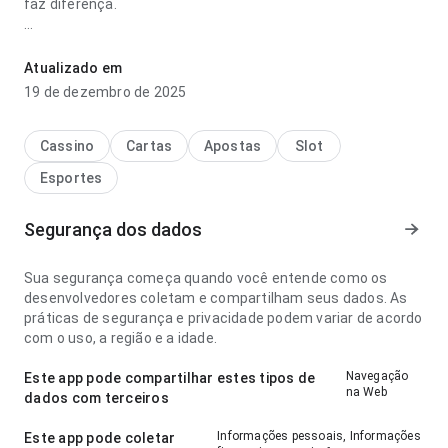
faz diferença.
mobile esportes da sorte 1666 bet como apostar parece
leve no ponto de velocidade de carregamento lendo
Atualizado em
descrições longas; os rótulos são fáceis de acompanhar. A
19 de dezembro de 2025
página deixa uma impressão limpa e segura.
Cassino
Cartas
Apostas
Slot
Esportes
Segurança dos dados
Sua segurança começa quando você entende como os
desenvolvedores coletam e compartilham seus dados. As
práticas de segurança e privacidade podem variar de acordo
com o uso, a região e a idade.
Navegação
Este app pode compartilhar estes tipos de
na Web
dados com terceiros
Informações pessoais, Informações
Este app pode coletar