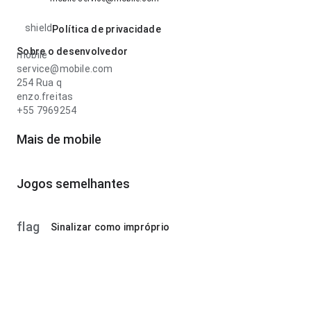
shield
Política de privacidade
Sobre o desenvolvedor
mobile
service@mobile.com
254 Rua q
enzo.freitas
+55 7969254
Mais de mobile
Jogos semelhantes
flag
Sinalizar como impróprio