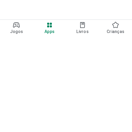
Jogos
Apps
Livros
Crianças
Google Play
Play Pass
Pontos do Play Points
Vales-presente
Resgatar
Política de reembolso