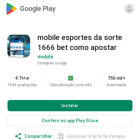
Google Play
mobile esportes da sorte
1666 bet como apostar
mobile
Compras no app
4.7
750 mil+
star
7969 avaliações
Classificação Livre
info
downloads
Instalar
Conferir no app Play Store
Compartilhar
Adicionar à lista de desejos