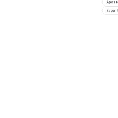
Apost
passa ma
Espor