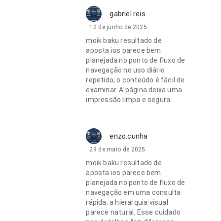
gabriel.reis
12 de junho de 2025
moik baku resultado de
aposta ios parece bem
planejada no ponto de fluxo de
navegação no uso diário
repetido; o conteúdo é fácil de
examinar. A página deixa uma
impressão limpa e segura.
enzo.cunha
29 de maio de 2025
moik baku resultado de
aposta ios parece bem
planejada no ponto de fluxo de
navegação em uma consulta
rápida; a hierarquia visual
parece natural. Esse cuidado