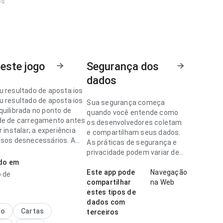
os
este jogo
Segurança dos
dados
u resultado de aposta ios
u resultado de aposta ios
Sua segurança começa
quilibrada no ponto de
quando você entende como
de de carregamento antes
os desenvolvedores coletam
r instalar; a experiência
e compartilham seus dados.
ssos desnecessários. A
As práticas de segurança e
cia combina bem com uso
privacidade podem variar de
e.
ado em
acordo com o uso, a região e a
idade.
Este app pode
Navegação
o de
u resultado de aposta ios
compartilhar
na Web
ácil de entender no ponto
estes tipos de
idade de carregamento em
dados com
 menor; a experiência
no
Cartas
terceiros
ssos desnecessários. Isso