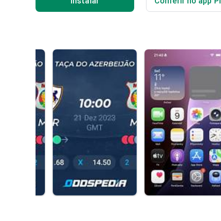
Instalar
Conferir no app P