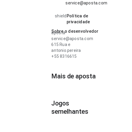
service@aposta.com
shield
Política de
privacidade
Sobre o desenvolvedor
aposta
service@aposta.com
615 Rua e
antonio.pereira
+55 8316615
Mais de aposta
Jogos
semelhantes