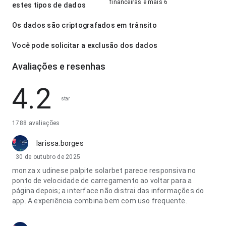
financeiras e mais 6
estes tipos de dados
Os dados são criptografados em trânsito
Você pode solicitar a exclusão dos dados
Avaliações e resenhas
4.2
star
1788 avaliações
larissa.borges
30 de outubro de 2025
monza x udinese palpite solarbet parece responsiva no
ponto de velocidade de carregamento ao voltar para a
página depois; a interface não distrai das informações do
app. A experiência combina bem com uso frequente.