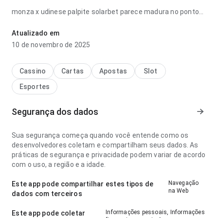
monza x udinese palpite solarbet parece madura no ponto
de fluxo de navegação comparando com apps parecidos; a
estrutura deixa claro o próximo passo. Isso passa mais
Atualizado em
confiança ao usuário.
10 de novembro de 2025
Cassino
Cartas
Apostas
Slot
Esportes
Segurança dos dados
Sua segurança começa quando você entende como os
desenvolvedores coletam e compartilham seus dados. As
práticas de segurança e privacidade podem variar de acordo
com o uso, a região e a idade.
Navegação
Este app pode compartilhar estes tipos de
na Web
dados com terceiros
Informações pessoais, Informações
Este app pode coletar