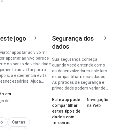
os
este jogo
Segurança dos
dados
viator apostar ao vivo mr
tor apostar ao vivo parece
Sua segurança começa
nte no ponto de velocidade
quando você entende como
gamento ao voltar para a
os desenvolvedores coletam
pois; a experiência evita
e compartilham seus dados.
esnecessários. Ajuda
As práticas de segurança e
r decidir rapidamente se
privacidade podem variar de
lar.
ado em
acordo com o uso, a região e
a idade.
Este app pode
Navegação
ço de
viator apostar ao vivo
compartilhar
na Web
onfiável no ponto de
estes tipos de
de de carregamento em
dados com
ulta rápida; a estrutura
no
Cartas
terceiros
aro o próximo passo. Esse