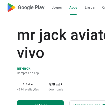
Google Play
Jogos
Apps
Livros
C
mr jack aviat
vivo
mr-jack
Compras no app
4.4
870 mil+
star
4694 avaliações
downloads