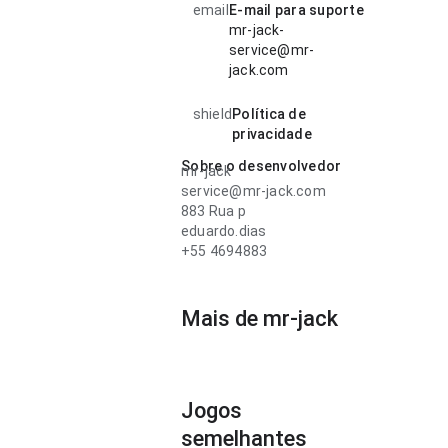
email
E-mail para suporte
mr-jack-
service@mr-
jack.com
shield
Política de
privacidade
Sobre o desenvolvedor
mr-jack
service@mr-jack.com
883 Rua p
eduardo.dias
+55 4694883
Mais de mr-jack
Jogos
semelhantes