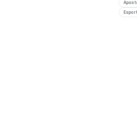
Apost
equilíbri
interess
Espor