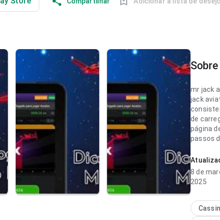
lay Store
Compartilhar
Adicionar à lista de desej
Sobre 
mr jack a
jack avia
consiste
de carre
página de
passos d
quem que
vale insta
Atualiz
8 de mar
mr jack a
2025
parece c
velocida
uma cons
Cassi
deixa cl