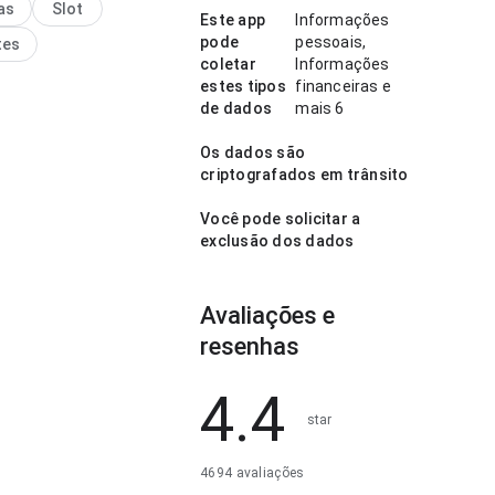
as
Slot
o torna o app mais
Este app
Informações
ante para testar.
pode
pessoais,
tes
coletar
Informações
estes tipos
financeiras e
de dados
mais 6
Os dados são
criptografados em trânsito
Você pode solicitar a
exclusão dos dados
Avaliações e
resenhas
4.4
star
4694 avaliações