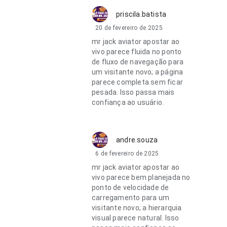
priscila.batista
20 de fevereiro de 2025
mr jack aviator apostar ao
vivo parece fluida no ponto
de fluxo de navegação para
um visitante novo; a página
parece completa sem ficar
pesada. Isso passa mais
confiança ao usuário.
andre.souza
6 de fevereiro de 2025
mr jack aviator apostar ao
vivo parece bem planejada no
ponto de velocidade de
carregamento para um
visitante novo; a hierarquia
visual parece natural. Isso