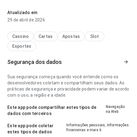
mr right 777 última versão parece bem planejada no ponto
de fluxo de navegação ao conferir avaliações; a página não
Atualizado em
parece carregada. Esse cuidado nos detalhes faz diferença.
29 de abril de 2026
Cassino
Cartas
Apostas
Slot
Esportes
Segurança dos dados
Sua segurança começa quando você entende como os
desenvolvedores coletam e compartilham seus dados. As
práticas de segurança e privacidade podem variar de acordo
com o uso, a região e a idade.
Navegação
Este app pode compartilhar estes tipos de
na Web
dados com terceiros
Informações pessoais, Informações
Este app pode coletar
financeiras e mais 6
estes tipos de dados