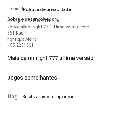
shield
Política de privacidade
Sobre o desenvolvedor
mr right 777 última versão
service@mr right 777 última versão.com
561 Rua t
henrique.vieira
+55 2231561
Mais de mr right 777 última versão
Jogos semelhantes
flag
Sinalizar como impróprio