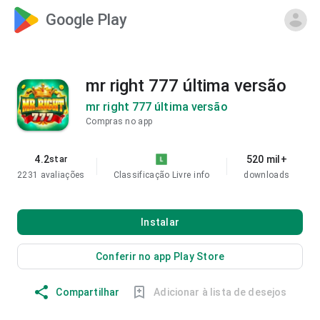
Google Play
mr right 777 última versão
mr right 777 última versão
Compras no app
4.2
520 mil+
star
2231 avaliações
Classificação Livre
info
downloads
Instalar
Conferir no app Play Store
Compartilhar
Adicionar à lista de desejos