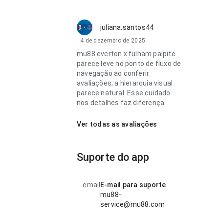
juliana.santos44
4 de dezembro de 2025
mu88 everton x fulham palpite
parece leve no ponto de fluxo de
navegação ao conferir
avaliações; a hierarquia visual
parece natural. Esse cuidado
nos detalhes faz diferença.
Ver todas as avaliações
Suporte do app
email
E-mail para suporte
mu88-
service@mu88.com