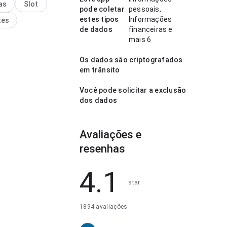
as
Slot
uente.
pode coletar
pessoais,
estes tipos
Informações
tes
de dados
financeiras e
mais 6
Os dados são criptografados
em trânsito
Você pode solicitar a exclusão
dos dados
Avaliações e
resenhas
4.1
star
1894 avaliações