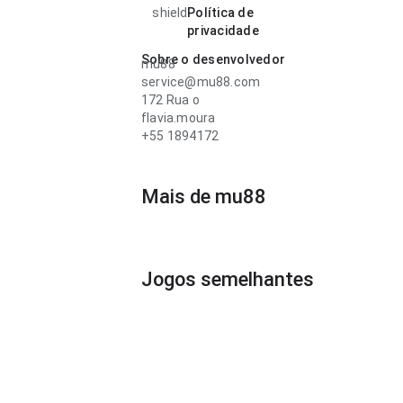
shield
Política de
privacidade
Sobre o desenvolvedor
mu88
service@mu88.com
172 Rua o
flavia.moura
+55 1894172
Mais de mu88
Jogos semelhantes