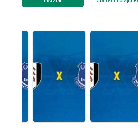
Instalar
Conferir no app P