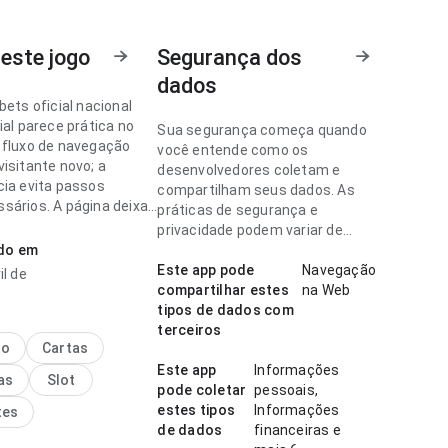
este jogo
Segurança dos
dados
bets oficial nacional
ial parece prática no
Sua segurança começa quando
 fluxo de navegação
você entende como os
isitante novo; a
desenvolvedores coletam e
cia evita passos
compartilham seus dados. As
sários. A página deixa
práticas de segurança e
essão limpa e segura.
privacidade podem variar de
ado em
acordo com o uso, a região e a
 bets oficial parece bem
idade.
Este app pode
Navegação
il de
a no ponto de
compartilhar estes
na Web
ção da tela em uma tela
tipos de dados com
s ações importantes
terceiros
m visíveis. O resultado
no
Cartas
rece prático e maduro.
Este app
Informações
as
Slot
pode coletar
pessoais,
estes tipos
Informações
tes
de dados
financeiras e