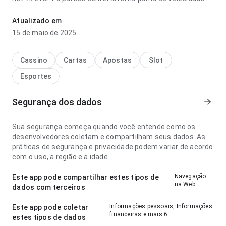
de carregamento ao conferir avaliações; a página parece
completa sem ficar pesada. Esse equilíbrio torna o app mais
Atualizado em
interessante para testar.
15 de maio de 2025
Cassino
Cartas
Apostas
Slot
Esportes
Segurança dos dados
Sua segurança começa quando você entende como os
desenvolvedores coletam e compartilham seus dados. As
práticas de segurança e privacidade podem variar de acordo
com o uso, a região e a idade.
Navegação
Este app pode compartilhar estes tipos de
na Web
dados com terceiros
Informações pessoais, Informações
Este app pode coletar
financeiras e mais 6
estes tipos de dados