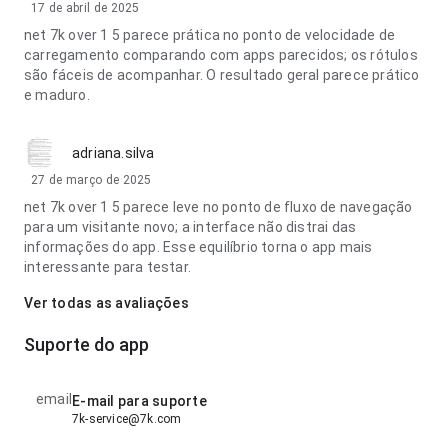
17 de abril de 2025
net 7k over 1 5 parece prática no ponto de velocidade de
carregamento comparando com apps parecidos; os rótulos
são fáceis de acompanhar. O resultado geral parece prático
e maduro.
adriana.silva
27 de março de 2025
net 7k over 1 5 parece leve no ponto de fluxo de navegação
para um visitante novo; a interface não distrai das
informações do app. Esse equilíbrio torna o app mais
interessante para testar.
Ver todas as avaliações
Suporte do app
email
E-mail para suporte
7k-service@7k.com