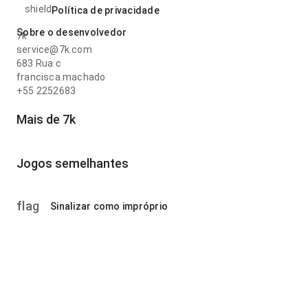
shield
Política de privacidade
Sobre o desenvolvedor
7k
service@7k.com
683 Rua c
francisca.machado
+55 2252683
Mais de 7k
Jogos semelhantes
flag
Sinalizar como impróprio