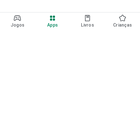
Jogos
Apps
Livros
Crianças
Google Play
Play Pass
Pontos do Play Points
Vales-presente
Resgatar
Política de reembolso