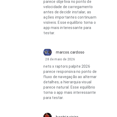
parece objetiva no ponto de
velocidade de carregamento
antes de decidir instalar; as
ações importantes continuam
visíveis. Esse equilíbrio torna o
app mais interessante para
testar.
marcos.cardoso
28 de maio de 2026
nets x raptors palpite 2026
parece responsiva no ponto de
fluxo de navegação ao alternar
detalhes; a hierarquia visual
parece natural. Esse equilíbrio
torna o app mais interessante
para testar.