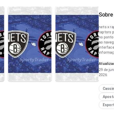
Sobre 
nets x ra
raptors p
no ponto
ao naveg
interface
informaç
experiên
uso freq
Atualiz
29 de ju
nets x ra
2026
parece m
de naveg
repetido;
Cassi
das info
Apost
resultado
maduro.
Espor