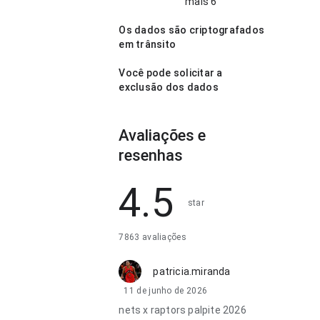
mais 6
Os dados são criptografados
em trânsito
Você pode solicitar a
exclusão dos dados
Avaliações e
resenhas
4.5
star
7863 avaliações
patricia.miranda
11 de junho de 2026
nets x raptors palpite 2026