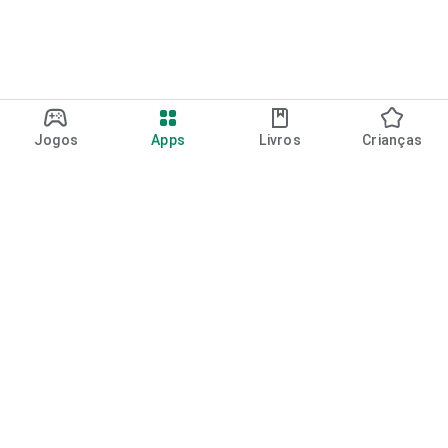
Jogos
Apps
Livros
Crianças
Google Play
Play Pass
Pontos do Play Points
Vales-presente
Resgatar