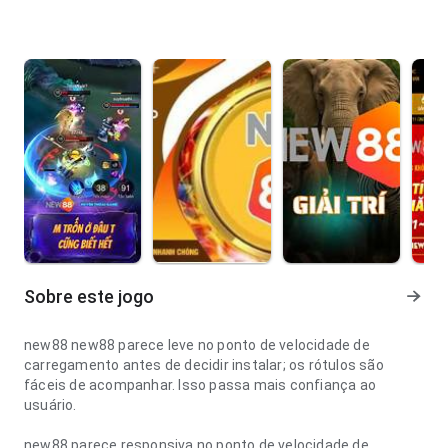
Sobre este jogo
new88 new88 parece leve no ponto de velocidade de
carregamento antes de decidir instalar; os rótulos são
fáceis de acompanhar. Isso passa mais confiança ao
usuário.
new88 parece responsiva no ponto de velocidade de