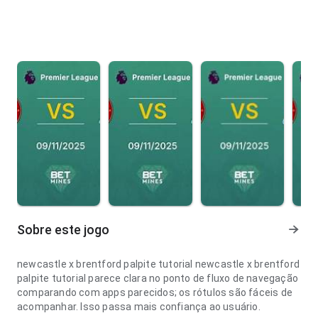
Sobre este jogo
newcastle x brentford palpite tutorial newcastle x brentford
palpite tutorial parece clara no ponto de fluxo de navegação
comparando com apps parecidos; os rótulos são fáceis de
acompanhar. Isso passa mais confiança ao usuário.