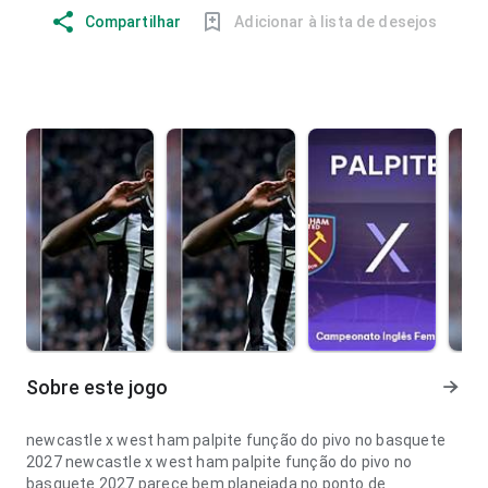
Compartilhar
Adicionar à lista de desejos
Sobre este jogo
newcastle x west ham palpite função do pivo no basquete
2027 newcastle x west ham palpite função do pivo no
basquete 2027 parece bem planejada no ponto de