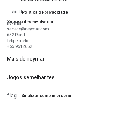
shield
Política de privacidade
Sobre o desenvolvedor
neymar
service@neymar.com
652 Rua f
felipe.melo
+55 9512652
Mais de neymar
Jogos semelhantes
flag
Sinalizar como impróprio