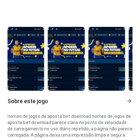
Sobre este jogo
nomes de jogos de aposta bet download nomes de jogos de
aposta bet download parece clara no ponto de velocidade
de carregamento no uso diário repetido; a página não parece
carregada. A página deixa uma impressão limpa e segura.