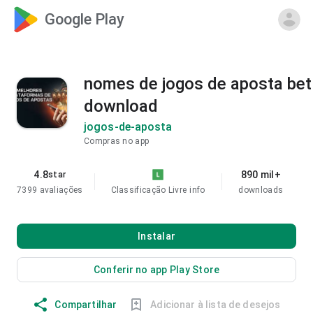
Google Play
nomes de jogos de aposta bet
download
jogos-de-aposta
Compras no app
4.8
890 mil+
star
7399 avaliações
Classificação Livre
info
downloads
Instalar
Conferir no app Play Store
Compartilhar
Adicionar à lista de desejos