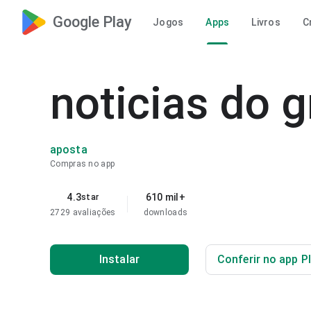
Google Play
Jogos
Apps
Livros
C
noticias do 
aposta
Compras no app
4.3
610 mil+
star
2729 avaliações
downloads
Instalar
Conferir no app P