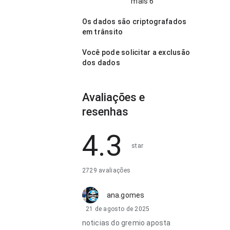
mais 6
Os dados são criptografados
em trânsito
Você pode solicitar a exclusão
dos dados
Avaliações e
resenhas
4.3
star
2729 avaliações
ana.gomes
21 de agosto de 2025
noticias do gremio aposta