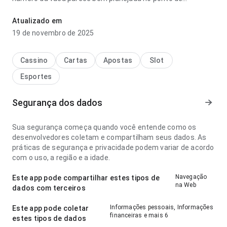
organização da tela ao navegar por várias seções; a página
não parece carregada. O resultado geral parece prático e
Atualizado em
maduro.
19 de novembro de 2025
Cassino
Cartas
Apostas
Slot
Esportes
Segurança dos dados
Sua segurança começa quando você entende como os
desenvolvedores coletam e compartilham seus dados. As
práticas de segurança e privacidade podem variar de acordo
com o uso, a região e a idade.
Navegação
Este app pode compartilhar estes tipos de
na Web
dados com terceiros
Informações pessoais, Informações
Este app pode coletar
financeiras e mais 6
estes tipos de dados