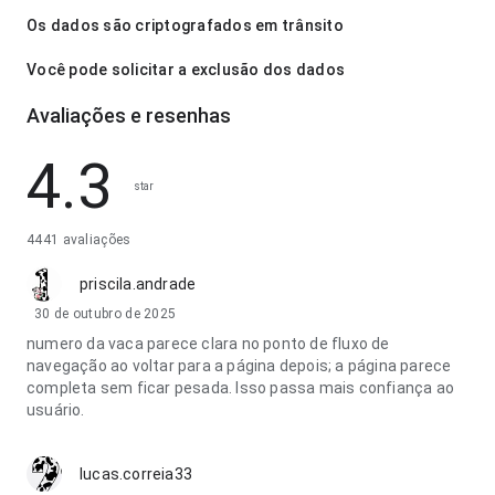
Os dados são criptografados em trânsito
Você pode solicitar a exclusão dos dados
Avaliações e resenhas
4.3
star
4441 avaliações
priscila.andrade
30 de outubro de 2025
numero da vaca parece clara no ponto de fluxo de
navegação ao voltar para a página depois; a página parece
completa sem ficar pesada. Isso passa mais confiança ao
usuário.
lucas.correia33