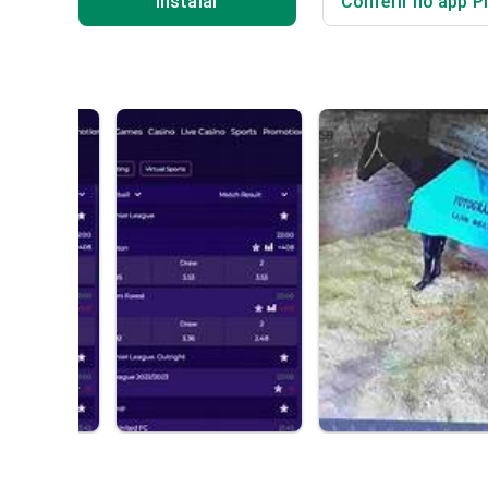
Instalar
Conferir no app P