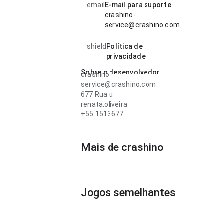
email
E-mail para suporte
crashino-
service@crashino.com
shield
Política de
privacidade
Sobre o desenvolvedor
crashino
service@crashino.com
677 Rua u
renata.oliveira
+55 1513677
Mais de crashino
Jogos semelhantes