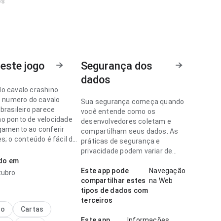
os
este jogo
Segurança dos
dados
o cavalo crashino
ro numero do cavalo
Sua segurança começa quando
brasileiro parece
você entende como os
o ponto de velocidade
desenvolvedores coletam e
gamento ao conferir
compartilham seus dados. As
s; o conteúdo é fácil de
práticas de segurança e
. A página deixa uma
privacidade podem variar de
o limpa e segura.
ado em
acordo com o uso, a região e a
idade.
Este app pode
Navegação
tubro
o cavalo crashino
compartilhar estes
na Web
ro parece madura no
tipos de dados com
 fluxo de navegação
terceiros
scrições longas; a
no
Cartas
 não distrai das
Este app
Informações