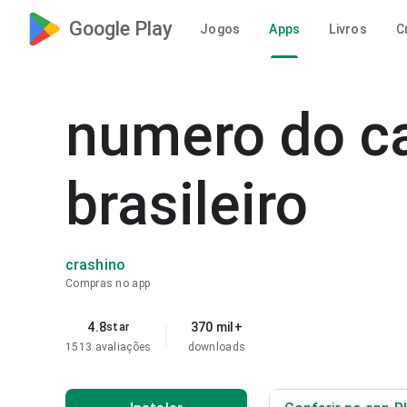
Google Play
Jogos
Apps
Livros
C
numero do ca
brasileiro
crashino
Compras no app
4.8
370 mil+
star
1513 avaliações
downloads