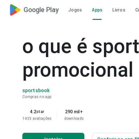
Google Play
Jogos
Apps
Livros
C
o que é spor
promocional
sportsbook
Compras no app
4.2
290 mil+
star
1433 avaliações
downloads