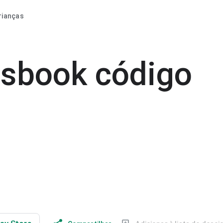
rianças
tsbook código