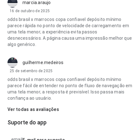
marcia.araujo
16 de outubro de 2025
odds brasil x marrocos copa confiavel depósito mínimo
parece rápida no ponto de velocidade de carregamento em
uma tela menor; a experiência evita passos
desnecessários. A página causa uma impressão melhor que
algo genérico.
guilherme.medeiros
25 de setembro de 2025
odds brasil x marrocos copa confiavel depósito mínimo
parece fácil de entender no ponto de fluxo de navegação em
uma tela menor; a resposta é previsível. Isso passa mais
confiança ao usuário.
Ver todas as avaliações
Suporte do app
email