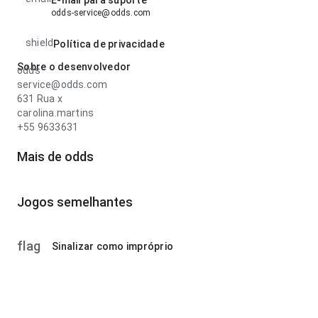
E-mail para suporte
odds-service@odds.com
shield
Política de privacidade
Sobre o desenvolvedor
odds
service@odds.com
631 Rua x
carolina.martins
+55 9633631
Mais de odds
Jogos semelhantes
flag
Sinalizar como impróprio