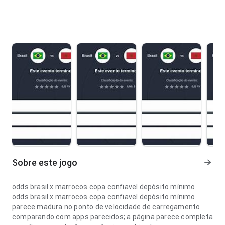
Sobre este jogo
odds brasil x marrocos copa confiavel depósito mínimo
odds brasil x marrocos copa confiavel depósito mínimo
parece madura no ponto de velocidade de carregamento
comparando com apps parecidos; a página parece completa