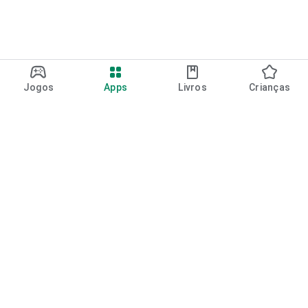
Jogos
Apps
Livros
Crianças
Google Play
Play Pass
Pontos do Play Points
Vales-presente
Resgatar
Política de reembolso