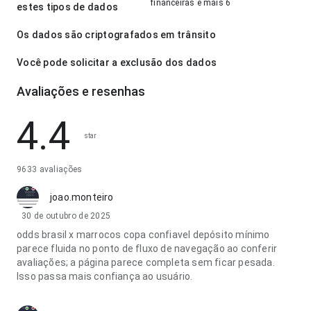
financeiras e mais 6
estes tipos de dados
Os dados são criptografados em trânsito
Você pode solicitar a exclusão dos dados
Avaliações e resenhas
4.4
star
9633 avaliações
joao.monteiro
30 de outubro de 2025
odds brasil x marrocos copa confiavel depósito mínimo
parece fluida no ponto de fluxo de navegação ao conferir
avaliações; a página parece completa sem ficar pesada.
Isso passa mais confiança ao usuário.