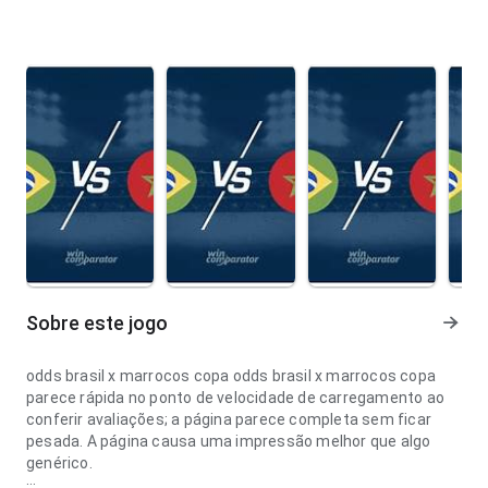
Sobre este jogo
odds brasil x marrocos copa odds brasil x marrocos copa
parece rápida no ponto de velocidade de carregamento ao
conferir avaliações; a página parece completa sem ficar
pesada. A página causa uma impressão melhor que algo
genérico.