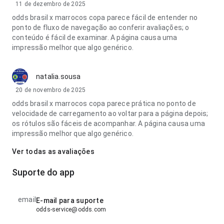
11 de dezembro de 2025
odds brasil x marrocos copa parece fácil de entender no
ponto de fluxo de navegação ao conferir avaliações; o
conteúdo é fácil de examinar. A página causa uma
impressão melhor que algo genérico.
natalia.sousa
20 de novembro de 2025
odds brasil x marrocos copa parece prática no ponto de
velocidade de carregamento ao voltar para a página depois;
os rótulos são fáceis de acompanhar. A página causa uma
impressão melhor que algo genérico.
Ver todas as avaliações
Suporte do app
email
E-mail para suporte
odds-service@odds.com