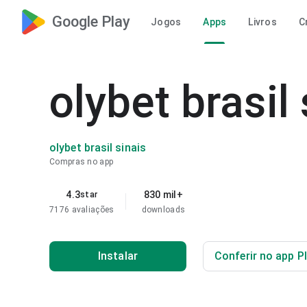
Google Play
Jogos
Apps
Livros
C
olybet brasil 
olybet brasil sinais
Compras no app
4.3
830 mil+
star
7176 avaliações
downloads
Instalar
Conferir no app P