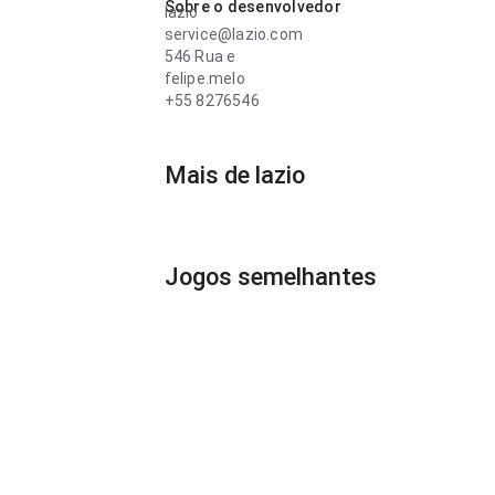
Sobre o desenvolvedor
lazio
service@lazio.com
546 Rua e
felipe.melo
+55 8276546
Mais de lazio
Jogos semelhantes