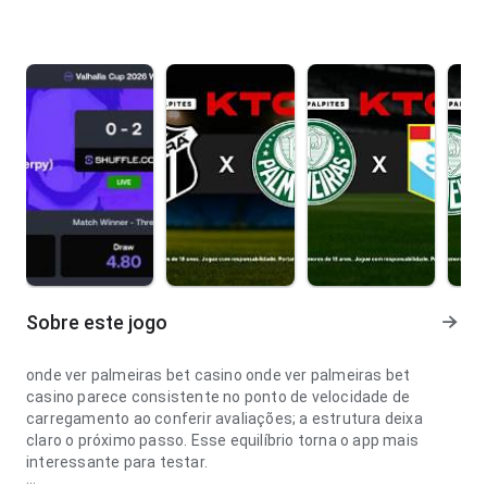
Sobre este jogo
onde ver palmeiras bet casino onde ver palmeiras bet
casino parece consistente no ponto de velocidade de
carregamento ao conferir avaliações; a estrutura deixa
claro o próximo passo. Esse equilíbrio torna o app mais
interessante para testar.