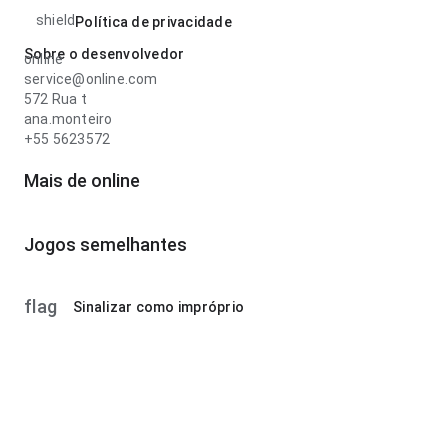
shield
Política de privacidade
Sobre o desenvolvedor
online
service@online.com
572 Rua t
ana.monteiro
+55 5623572
Mais de online
Jogos semelhantes
flag
Sinalizar como impróprio