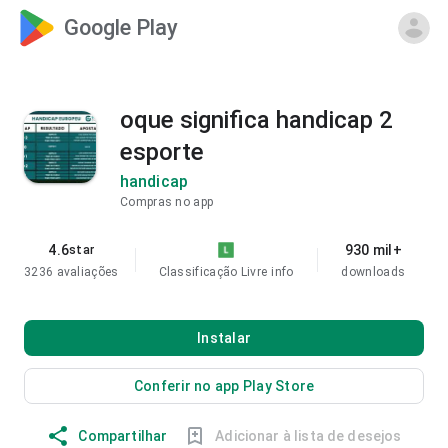
Google Play
oque significa handicap 2
esporte
handicap
Compras no app
4.6
930 mil+
star
3236 avaliações
Classificação Livre
info
downloads
Instalar
Conferir no app Play Store
Compartilhar
Adicionar à lista de desejos