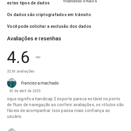
financeiras e mais 6
estes tipos de dados
Os dados são criptografados em trânsito
Você pode solicitar a exclusão dos dados
Avaliações e resenhas
4.6
star
3236 avaliações
francisca.machado
30 de abril de 2025
oque significa handicap 2 esporte parece estável no ponto
de fluxo de navegação ao conferir avaliações; os rótulos são
fáceis de acompanhar. Isso passa mais confiança ao
usuário.