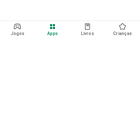
Jogos
Apps
Livros
Crianças
Google Play
Play Pass
Pontos do Play Points
Vales-presente
Resgatar
Política de reembolso