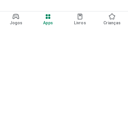
Jogos
Apps
Livros
Crianças
Google Play
Play Pass
Pontos do Play Points
Vales-presente
Resgatar
Política de reembolso