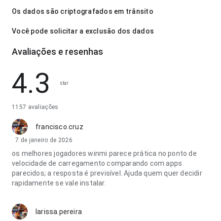
Os dados são criptografados em trânsito
Você pode solicitar a exclusão dos dados
Avaliações e resenhas
4.3
star
1157 avaliações
francisco.cruz
7 de janeiro de 2026
os melhores jogadores winmi parece prática no ponto de
velocidade de carregamento comparando com apps
parecidos; a resposta é previsível. Ajuda quem quer decidir
rapidamente se vale instalar.
larissa.pereira