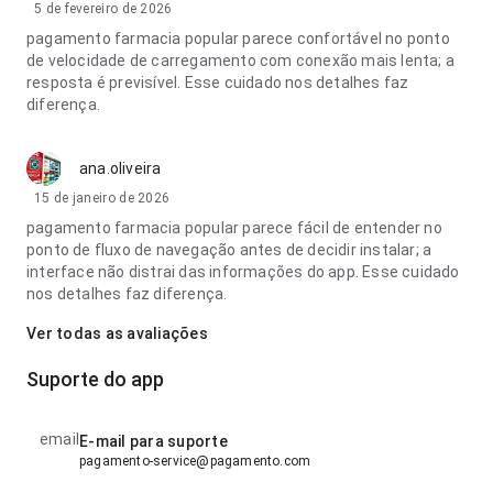
5 de fevereiro de 2026
pagamento farmacia popular parece confortável no ponto
de velocidade de carregamento com conexão mais lenta; a
resposta é previsível. Esse cuidado nos detalhes faz
diferença.
ana.oliveira
15 de janeiro de 2026
pagamento farmacia popular parece fácil de entender no
ponto de fluxo de navegação antes de decidir instalar; a
interface não distrai das informações do app. Esse cuidado
nos detalhes faz diferença.
Ver todas as avaliações
Suporte do app
email
E-mail para suporte
pagamento-service@pagamento.com