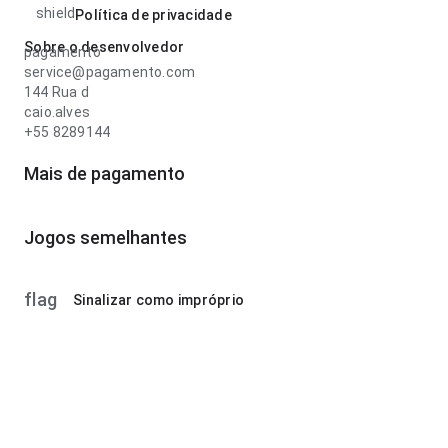
shield
Política de privacidade
Sobre o desenvolvedor
pagamento
service@pagamento.com
144 Rua d
caio.alves
+55 8289144
Mais de pagamento
Jogos semelhantes
flag
Sinalizar como impróprio