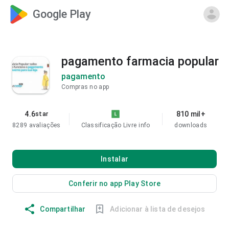
Google Play
pagamento farmacia popular
pagamento
Compras no app
4.6
810 mil+
star
8289 avaliações
Classificação Livre
info
downloads
Instalar
Conferir no app Play Store
Compartilhar
Adicionar à lista de desejos