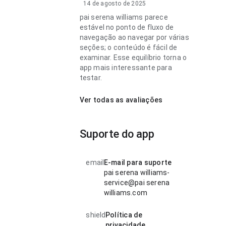
14 de agosto de 2025
pai serena williams parece
estável no ponto de fluxo de
navegação ao navegar por várias
seções; o conteúdo é fácil de
examinar. Esse equilíbrio torna o
app mais interessante para
testar.
Ver todas as avaliações
Suporte do app
email
E-mail para suporte
pai serena williams-
service@pai serena
williams.com
shield
Política de
privacidade