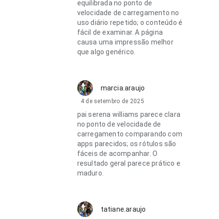
equilibrada no ponto de
velocidade de carregamento no
uso diário repetido; o conteúdo é
fácil de examinar. A página
causa uma impressão melhor
que algo genérico.
marcia.araujo
4 de setembro de 2025
pai serena williams parece clara
no ponto de velocidade de
carregamento comparando com
apps parecidos; os rótulos são
fáceis de acompanhar. O
resultado geral parece prático e
maduro.
tatiane.araujo