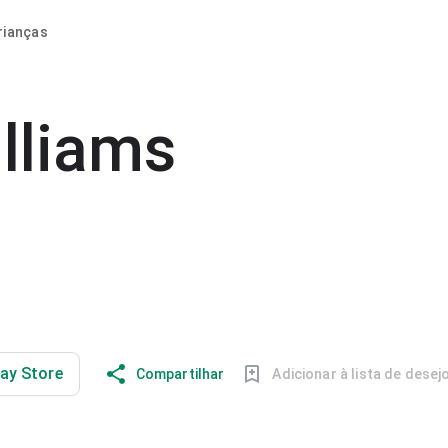
rianças
illiams
lay Store
Compartilhar
Adicionar à lista de desej