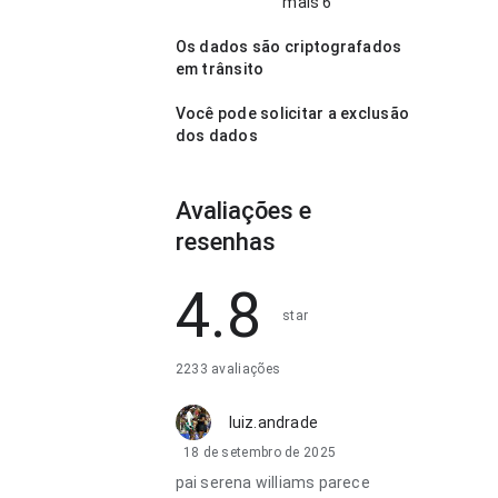
mais 6
Os dados são criptografados
em trânsito
Você pode solicitar a exclusão
dos dados
Avaliações e
resenhas
4.8
star
2233 avaliações
luiz.andrade
18 de setembro de 2025
pai serena williams parece