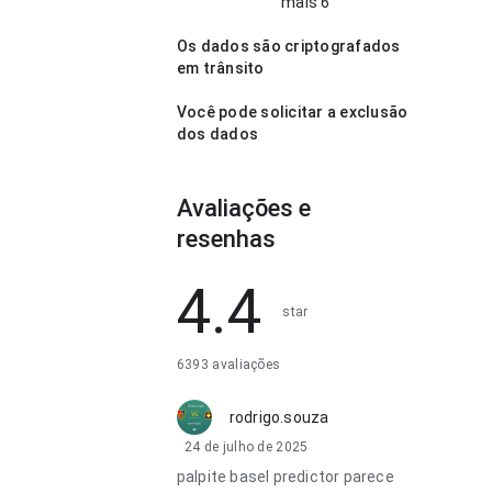
mais 6
Os dados são criptografados
em trânsito
Você pode solicitar a exclusão
dos dados
Avaliações e
resenhas
4.4
star
6393 avaliações
rodrigo.souza
24 de julho de 2025
palpite basel predictor parece