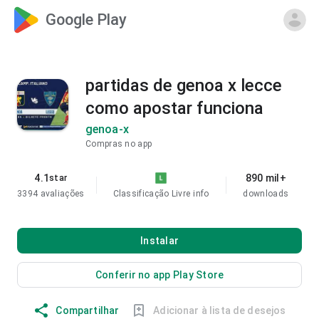
Google Play
partidas de genoa x lecce
como apostar funciona
genoa-x
Compras no app
4.1
890 mil+
star
3394 avaliações
Classificação Livre
info
downloads
Instalar
Conferir no app Play Store
Compartilhar
Adicionar à lista de desejos