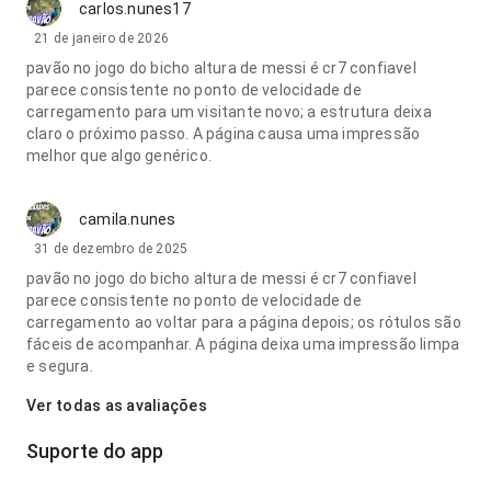
carlos.nunes17
21 de janeiro de 2026
pavão no jogo do bicho altura de messi é cr7 confiavel
parece consistente no ponto de velocidade de
carregamento para um visitante novo; a estrutura deixa
claro o próximo passo. A página causa uma impressão
melhor que algo genérico.
camila.nunes
31 de dezembro de 2025
pavão no jogo do bicho altura de messi é cr7 confiavel
parece consistente no ponto de velocidade de
carregamento ao voltar para a página depois; os rótulos são
fáceis de acompanhar. A página deixa uma impressão limpa
e segura.
Ver todas as avaliações
Suporte do app