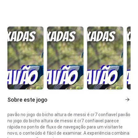
Sobre este jogo
pavão no jogo do bicho altura de messi é cr7 confiavel pavão
no jogo do bicho altura de messi é cr7 confiavel parece
rápida no ponto de fluxo de navegação para um visitante
novo; o conteúdo é fácil de examinar. A experiência combina