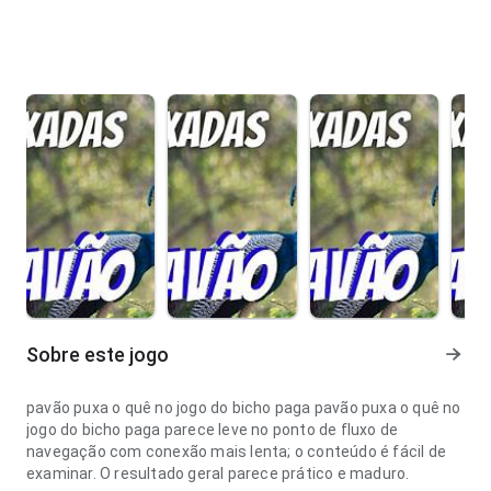
Sobre este jogo
pavão puxa o quê no jogo do bicho paga pavão puxa o quê no
jogo do bicho paga parece leve no ponto de fluxo de
navegação com conexão mais lenta; o conteúdo é fácil de
examinar. O resultado geral parece prático e maduro.