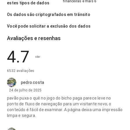
financeiras e mais 6
estes tipos de dados
Os dados são criptografados em trânsito
Você pode solicitar a exclusão dos dados
Avaliações e resenhas
4.7
star
6532 avaliações
pedro.costa
24 de julho de 2025
pavão puxa o quê no jogo do bicho paga parece leve no
ponto de fluxo de navegação para um visitante novo; o
conteúdo é fácil de examinar. A página deixa uma impressão
limpa e segura.