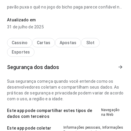
pavão puxa o quê no jogo do bicho paga parece confiável no
ponto de velocidade de carregamento ao conferir
avaliações; as ações importantes continuam visíveis. Esse
Atualizado em
equilíbrio torna o app mais interessante para testar.
31 de julho de 2025
Cassino
Cartas
Apostas
Slot
Esportes
Segurança dos dados
Sua segurança começa quando você entende como os
desenvolvedores coletam e compartilham seus dados. As
práticas de segurança e privacidade podem variar de acordo
com o uso, a região e a idade.
Navegação
Este app pode compartilhar estes tipos de
na Web
dados com terceiros
Informações pessoais, Informações
Este app pode coletar