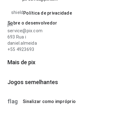
shield
Política de privacidade
Sobre o desenvolvedor
pix
service@pix.com
693 Rua i
daniel.almeida
+55 4923693
Mais de pix
Jogos semelhantes
flag
Sinalizar como impróprio