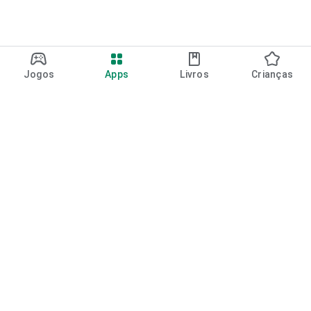
Jogos
Apps
Livros
Crianças
Google Play
Play Pass
Pontos do Play Points
Vales-presente
Resgatar
Política de reembolso