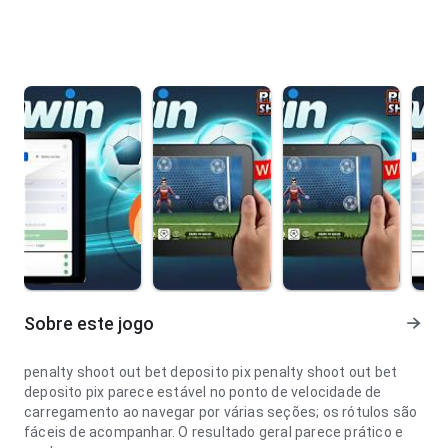
Sobre este jogo
penalty shoot out bet deposito pix penalty shoot out bet
deposito pix parece estável no ponto de velocidade de
carregamento ao navegar por várias seções; os rótulos são
fáceis de acompanhar. O resultado geral parece prático e