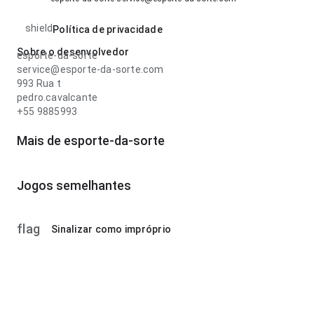
shield
Política de privacidade
Sobre o desenvolvedor
esporte-da-sorte
service@esporte-da-sorte.com
993 Rua t
pedro.cavalcante
+55 9885993
Mais de esporte-da-sorte
Jogos semelhantes
flag
Sinalizar como impróprio