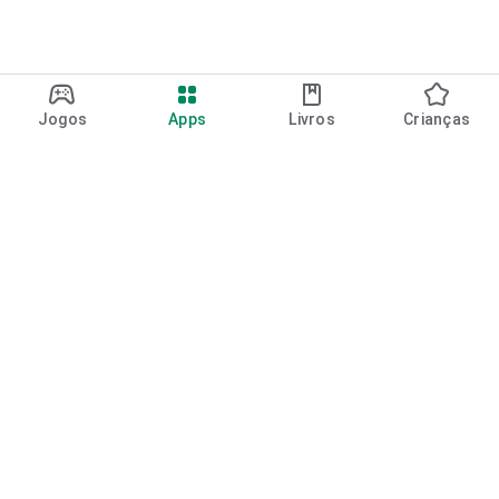
Jogos
Apps
Livros
Crianças
Google Play
Play Pass
Pontos do Play Points
Vales-presente
Resgatar
Política de reembolso