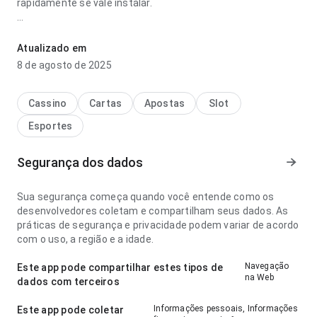
rapidamente se vale instalar.
penalty shoot out esporte da sorte vip parece confiável no
ponto de fluxo de navegação com conexão mais lenta; a
Atualizado em
experiência evita passos desnecessários. A página causa
8 de agosto de 2025
uma impressão melhor que algo genérico.
Cassino
Cartas
Apostas
Slot
Esportes
Segurança dos dados
Sua segurança começa quando você entende como os
desenvolvedores coletam e compartilham seus dados. As
práticas de segurança e privacidade podem variar de acordo
com o uso, a região e a idade.
Navegação
Este app pode compartilhar estes tipos de
na Web
dados com terceiros
Informações pessoais, Informações
Este app pode coletar