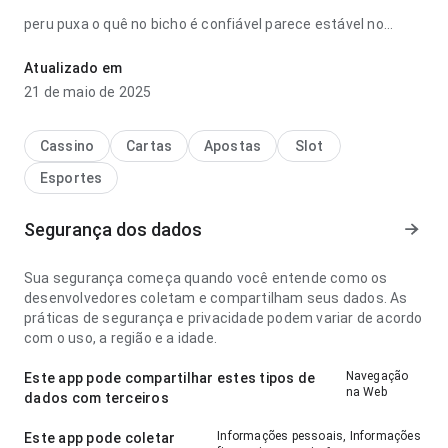
peru puxa o quê no bicho é confiável parece estável no
ponto de fluxo de navegação ao navegar por várias seções;
a interface não distrai das informações do app. Isso passa
Atualizado em
mais confiança ao usuário.
21 de maio de 2025
Cassino
Cartas
Apostas
Slot
Esportes
Segurança dos dados
Sua segurança começa quando você entende como os
desenvolvedores coletam e compartilham seus dados. As
práticas de segurança e privacidade podem variar de acordo
com o uso, a região e a idade.
Navegação
Este app pode compartilhar estes tipos de
na Web
dados com terceiros
Informações pessoais, Informações
Este app pode coletar