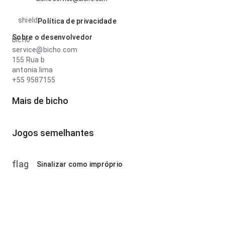
shield
Política de privacidade
Sobre o desenvolvedor
bicho
service@bicho.com
155 Rua b
antonia.lima
+55 9587155
Mais de bicho
Jogos semelhantes
flag
Sinalizar como impróprio