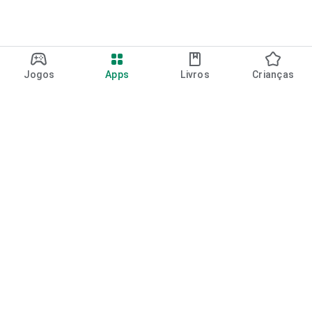
Jogos
Apps
Livros
Crianças
Google Play
Play Pass
Pontos do Play Points
Vales-presente
Resgatar
Política de reembolso