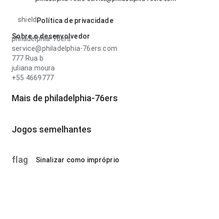
shield
Política de privacidade
Sobre o desenvolvedor
philadelphia-76ers
service@philadelphia-76ers.com
777 Rua b
juliana.moura
+55 4669777
Mais de philadelphia-76ers
Jogos semelhantes
flag
Sinalizar como impróprio