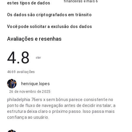
financeiras e mais 6
estes tipos de dados
Os dados são criptografados em trânsito
Você pode solicitar a exclusão dos dados
Avaliações e resenhas
4.8
star
4669 avaliações
henrique.lopes
26 de novembro de 2025
philadelphia 76ers x sem bônus parece consistente no
ponto de fluxo de navegação antes de decidir instalar; a
estrutura deixa claro o próximo passo. Isso passa mais
confiança ao usuário.