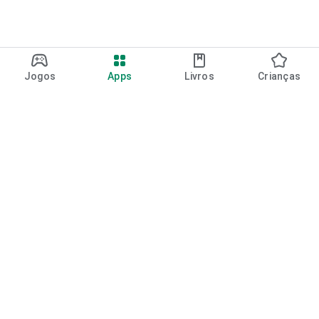
Jogos
Apps
Livros
Crianças
Google Play
Play Pass
Pontos do Play Points
Vales-presente
Resgatar
Política de reembolso