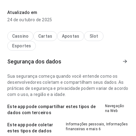
pinnaclecom kaio jorge lesao parece prática no ponto de
velocidade de carregamento ao conferir avaliações; a
Atualizado em
página parece completa sem ficar pesada. A experiência
24 de outubro de 2025
combina bem com uso frequente.
Cassino
Cartas
Apostas
Slot
Esportes
Segurança dos dados
Sua segurança começa quando você entende como os
desenvolvedores coletam e compartilham seus dados. As
práticas de segurança e privacidade podem variar de acordo
com o uso, a região e a idade.
Navegação
Este app pode compartilhar estes tipos de
na Web
dados com terceiros
Informações pessoais, Informações
Este app pode coletar
financeiras e mais 6
estes tipos de dados