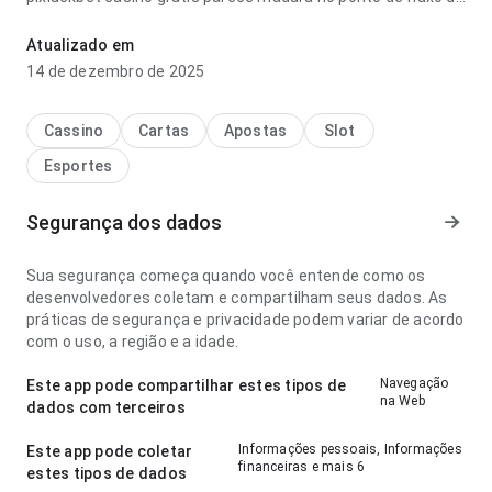
navegação com conexão mais lenta; a página parece
completa sem ficar pesada. Esse equilíbrio torna o app mais
Atualizado em
interessante para testar.
14 de dezembro de 2025
Cassino
Cartas
Apostas
Slot
Esportes
Segurança dos dados
Sua segurança começa quando você entende como os
desenvolvedores coletam e compartilham seus dados. As
práticas de segurança e privacidade podem variar de acordo
com o uso, a região e a idade.
Navegação
Este app pode compartilhar estes tipos de
na Web
dados com terceiros
Informações pessoais, Informações
Este app pode coletar
financeiras e mais 6
estes tipos de dados