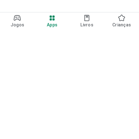
Jogos
Apps
Livros
Crianças
Google Play
Play Pass
Pontos do Play Points
Vales-presente
Resgatar
Política de reembolso