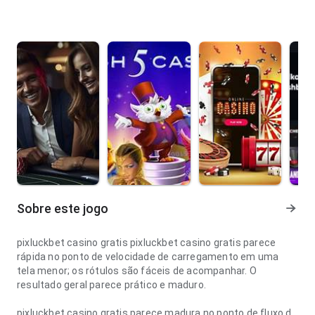
Sobre este jogo
pixluckbet casino gratis pixluckbet casino gratis parece
rápida no ponto de velocidade de carregamento em uma
tela menor; os rótulos são fáceis de acompanhar. O
resultado geral parece prático e maduro.
pixluckbet casino gratis parece madura no ponto de fluxo de